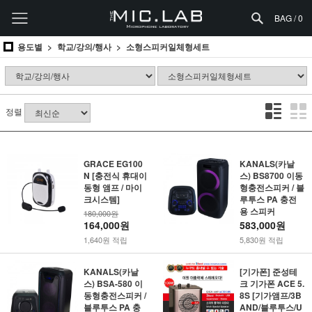
BAG /
0
용도별
학교/강의/행사
소형스피커일체형세트
정렬
GRACE EG100
KANALS(카날
N [충전식 휴대이
스) BS8700 이동
동형 앰프 / 마이
형충전스피커 / 블
크시스템]
루투스 PA 충전
용 스피커
180,000원
164,000원
583,000원
1,640원 적립
5,830원 적립
KANALS(카날
[기가폰] 준성테
스) BSA-580 이
크 기가폰 ACE 5.
동형충전스피커 /
8S [기가앰프/3B
블루투스 PA 충
AND/블루투스/U