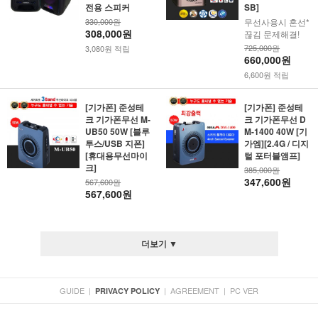
전용 스피커
SB]
330,000원
무선사용시 혼선*
308,000원
끊김 문제해결!
725,000원
3,080원 적립
660,000원
6,600원 적립
[기가폰] 준성테
[기가폰] 준성테
크 기가폰무선 M-
크 기가폰무선 D
UB50 50W [블루
M-1400 40W [기
투스/USB 지폰]
가엠][2.4G / 디지
[휴대용무선마이
털 포터블앰프]
크]
385,000원
347,600원
567,600원
567,600원
더보기 ▼
GUIDE
|
|
AGREEMENT
|
PC VER
PRIVACY POLICY