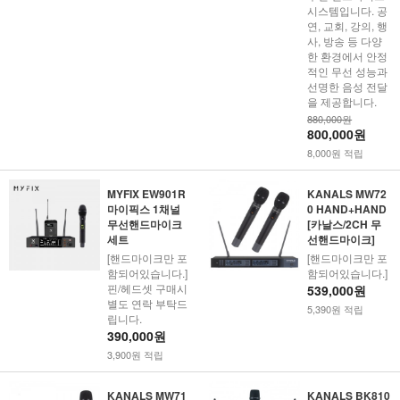
시스템입니다. 공
연, 교회, 강의, 행
사, 방송 등 다양
한 환경에서 안정
적인 무선 성능과
선명한 음성 전달
을 제공합니다.
880,000원
800,000원
8,000원 적립
MYFIX EW901R
KANALS MW72
마이픽스 1채널
0 HAND+HAND
무선핸드마이크
[카날스/2CH 무
세트
선핸드마이크]
[핸드마이크만 포
[핸드마이크만 포
함되어있습니다.]
함되어있습니다.]
핀/헤드셋 구매시
539,000원
별도 연락 부탁드
5,390원 적립
립니다.
390,000원
3,900원 적립
KANALS MW71
KANALS BK810