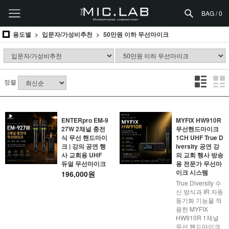
BAG /
0
용도별
입문자/가성비추천
50만원 이하 무선마이크
정렬
ENTERpro EM-9
MYFIX HW910R
27W 2채널 충전
무선핸드마이크
식 무선 핸드마이
1CH UHF True D
크 | 강의 공연 행
iversity 공연 강
사 교회용 UHF
의 교회 행사 방송
듀얼 무선마이크
용 전문가 무선마
이크 시스템
196,000원
True Diversity 수
신 방식과 IR 자동
동기화 기능을 적
용한 MYFIX
HW910R 1채널
무선 핸드마이크