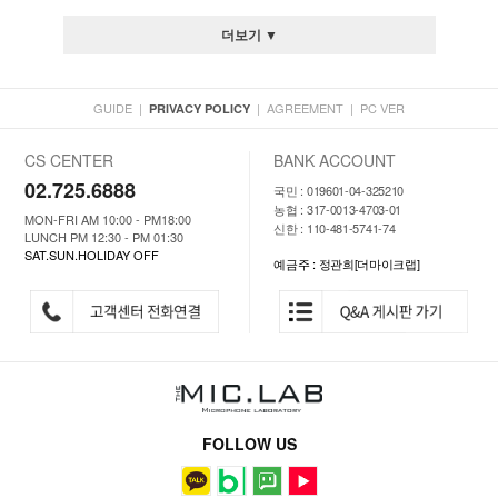
더보기 ▼
GUIDE
|
|
AGREEMENT
|
PC VER
PRIVACY POLICY
CS CENTER
BANK ACCOUNT
02.725.6888
국민 : 019601-04-325210
농협 : 317-0013-4703-01
MON-FRI AM 10:00 - PM18:00
신한 : 110-481-5741-74
LUNCH PM 12:30 - PM 01:30
SAT.SUN.HOLIDAY OFF
예금주 : 정관희[더마이크랩]
FOLLOW US