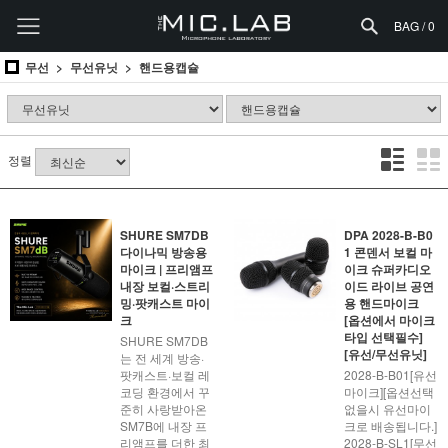
BAG /
0
무선
무선유닛
핸드용캡슐
정렬
SHURE SM7DB
DPA 2028-B-B0
다이나믹 방송용
1 콘덴서 보컬 마
마이크 | 프리앰프
이크 슈퍼카디오
내장 보컬·스트리
이드 라이브 공연
밍·팟캐스트 마이
용 핸드마이크
크
[옵션에서 마이크
타입 선택필수]
SHURE SM7DB
[유선/무선유닛]
는 전 세계 방송·
팟캐스트·보컬 레
2028-B-B01[유선
코딩 환경에서 꾸
마이크][옵션선택
준히 사랑받아온
없을시 유선마이
SM7B에 내장 프
크로 배송됩니다.]
리앰프를 더한 최
2028-B-SL1[무선