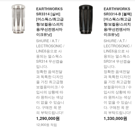
EARTHWORKS
EARTHWORKS
SR3314 [실버]
SR3314-B [블랙]
[어스웍스/최고급
[어스웍스/최고급
형/보컬용/스피치
형/보컬용/스피치
용/무선컨덴서마
용/무선컨덴서마
이크유닛]
이크유닛]
SHURE / A.T /
SHURE / A.T /
LECTROSONIC /
LECTROSONIC /
LINE6용으로 사
LINE6용으로 사
용되는 얼스웍스
용되는 얼스웍스
SR314 무선캡슐
SR314 무선캡슐
입니다.
입니다.
정확한 음색전달
정확한 음색전달
과 독특한 디자인
과 독특한 디자인
을 가진 최고급형
을 가진 최고급형
보컬용마이크 / 수
보컬용마이크 / 수
입사의 상황에 따
입사의 상황에 따
라 원하시는 색상
라 원하시는 색상
이 없을 수 있습니
이 없을 수 있습니
다. 구매전 꼭 문
다. 구매전 꼭 문
의 부탁드립니다!
의 부탁드립니다!
1,290,000원
1,330,000원
12,900원 적립