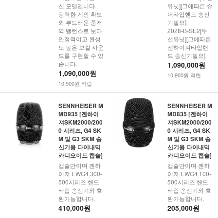
신 모델입니다.
유닛][그에따른 슈
강력한 게인 확보
어타입핸드 송신
와 부드러운 중저
기필요]
역 밸런스로 보다
2028-B-SE2[무
안정적이고 완성
선유닛][그에따른
도 높은 보컬 사운
젠하이져타입핸
드를 구현할 수 있
드 송신기필요]
습니다.
1,090,000원
1,090,000원
10,900원 적립
10,900원 적립
SENNHEISER M
SENNHEISER M
MD935 [젠하이
MD835 [젠하이
져SKM2000/200
져SKM2000/200
0 시리즈, G4 SK
0 시리즈, G4 SK
M 및 G3 SKM 송
M 및 G3 SKM 송
신기용 다이내믹
신기용 다이내믹
카디오이드 캡슐]
카디오이드 캡슐]
캡슐만이며 젠하
캡슐만이며 젠하
이져 EWG4 300-
이져 EWG4 100-
500시리즈 핸드
500시리즈 핸드
타입 송신기와 호
타입 송신기와 호
환가능합니다.
환가능합니다.
410,000원
205,000원