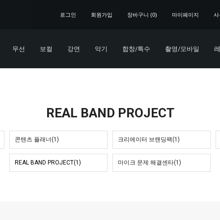
로그인
회원가입
장바구니 (
0
)
마이페이지
사
무선
보컬
강연
악기
합창/특수
촬영/모바일
레
REAL BAND PROJECT
콘텐츠 플래너(1)
크리에이터 브랜딩팩(1)
REAL BAND PROJECT(1)
마이크 문제 해결센타(1)