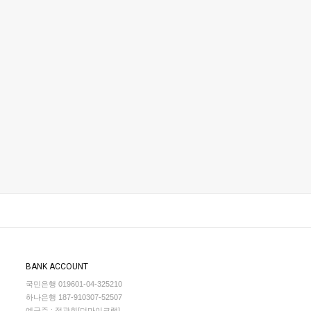
BANK ACCOUNT
국민은행 019601-04-325210
하나은행 187-910307-52507
예금주 : 정관희[더마이크랩]