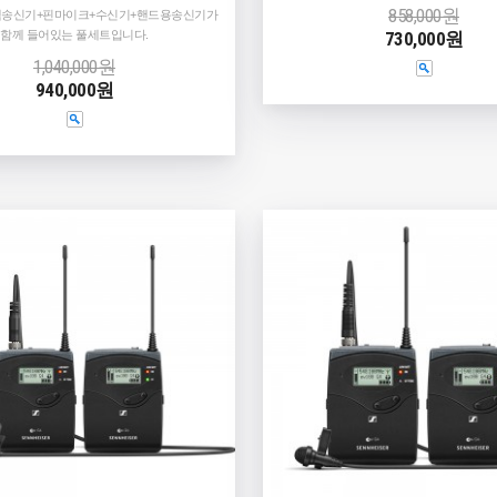
858,000원
트팩송신기+핀마이크+수신기+핸드용송신기가
함께 들어있는 풀세트입니다.
730,000원
1,040,000원
940,000원