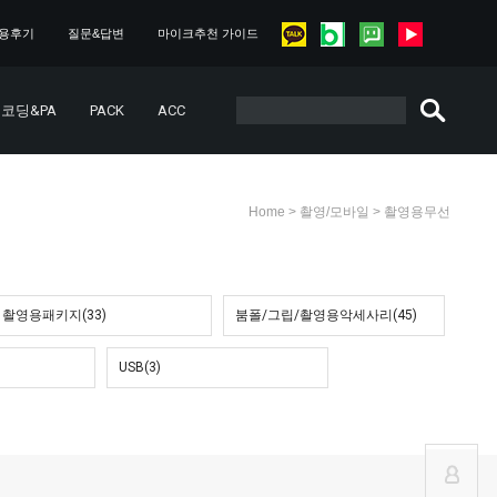
용후기
질문&답변
마이크추천 가이드
코딩&PA
PACK
ACC
>
>
Home
촬영/모바일
촬영용무선
촬영용패키지(33)
붐폴/그립/촬영용악세사리(45)
USB(3)