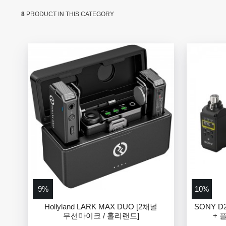
8
PRODUCT IN THIS CATEGORY
9%
10%
Hollyland LARK MAX DUO [2채널
SONY D
무선마이크 / 홀리랜드]
+ 