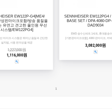
EISER EW122P-G4[ME4/
SENNHEISER EW112PG4 /
성핀마이크포함/방송 품질을
BASE SET / DPA 4080-DP-
 유연고 견고한 올인원 무선
DAD9034
시스템/EW122PG4]
EWD 송수신세트 1세트, 휴대용송
선 마이크 시스템은 뛰어난 음질과 간단한
[기본핀마이크포함], 4080 핀마이크, 
설치법, 사용 편의성을 제공
3,082,000원
1,227,000원
1,116,000원
1