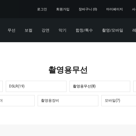
로그인
회원가입
장바구니 (
0
)
마이페이지
사
무선
보컬
강연
악기
합창/특수
촬영/모바일
레
촬영용무선
DSLR(19)
촬영용무선(8)
더
촬영용장비
모바일(7)