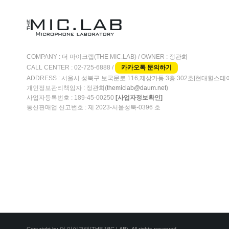
COMPANY : 더 마이크랩(THE MIC.LAB) / OWNER : 정관희
CALL CENTER : 02-725-6888 /
카카오톡 문의하기
ADDRESS : 서울시 성북구 보국문로 116,제상가동 3층 302호[현대힐스테
개인정보관리책임자 : 정관희(
)
themiclab@daum.net
사업자등록번호 : 189-45-00250
[사업자정보확인]
통신판매업 신고번호 : 제 2023-서울성북-0396 호