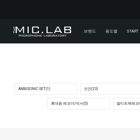
브랜드
용도별
START
AMBISONIC SET(1)
샷건(23)
휴대용 레코더/믹서(5)
멀티트랙레코