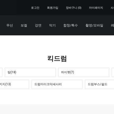
로그인
회원가입
장바구니 (
0
)
마이페이지
사
무선
보컬
강연
악기
합창/특수
촬영/모바일
레
킥드럼
탐(18)
하이햇(7)
지(13)
드럼마이크악세사리
드럼부스/쉴드