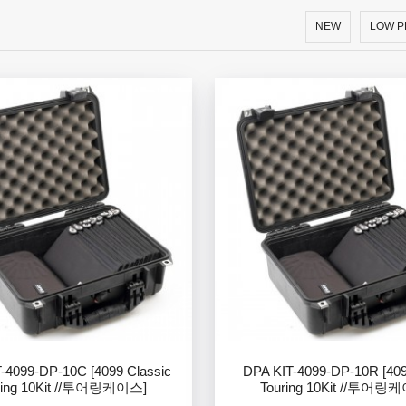
NEW
LOW P
-4099-DP-10C [4099 Classic
DPA KIT-4099-DP-10R [40
ring 10Kit //투어링케이스]
Touring 10Kit //투어링