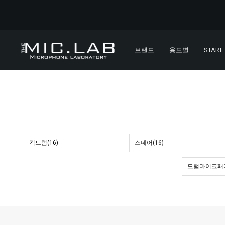
브랜드
용도별
START
킥드럼(16)
스네어(16)
드럼마이크패키