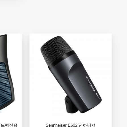
져 킥드럼전용
Sennheiser E602 젠하이져