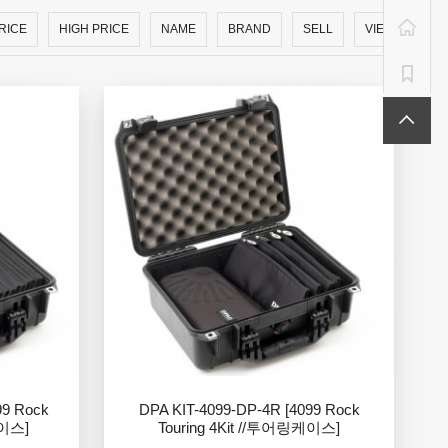
RICE
HIGH PRICE
NAME
BRAND
SELL
VIEW
99 Rock
DPA KIT-4099-DP-4R [4099 Rock
케이스]
Touring 4Kit //투어링케이스]