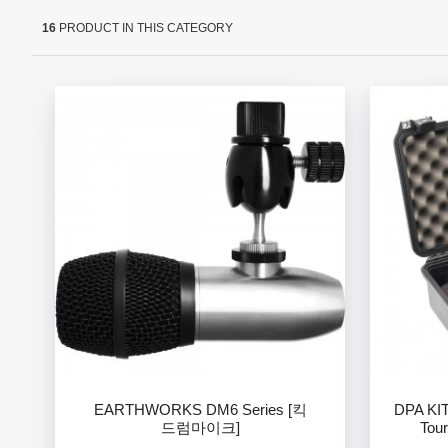
16
PRODUCT IN THIS CATEGORY
EARTHWORKS DM6 Series [킥
DPA KIT
드럼마이크]
Tou