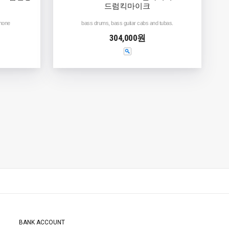
드럼킥마이크
phone
bass drums, bass guitar cabs and tubas.
304,000원
BANK ACCOUNT