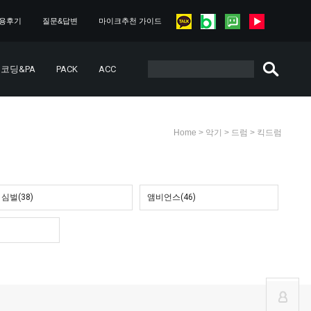
용후기
질문&답변
마이크추천 가이드
코딩&PA
PACK
ACC
>
>
>
Home
악기
드럼
킥드럼
심벌(38)
앰비언스(46)