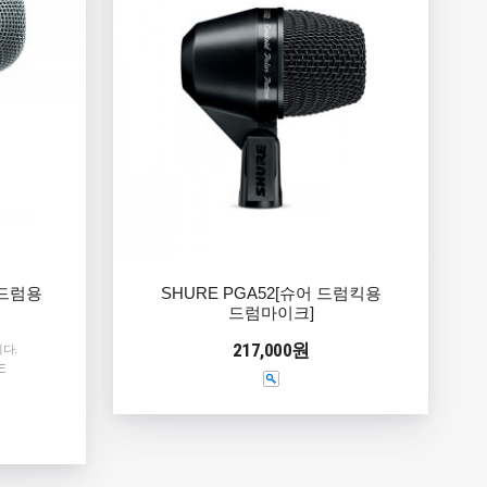
킥드럼용
SHURE PGA52[슈어 드럼킥용
드럼마이크]
217,000원
다.
E