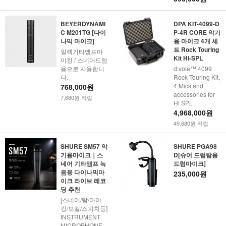
BEYERDYNAMI
DPA KIT-4099-D
C M201TG [다이
P-4R CORE 악기
나믹 마이크]
용 마이크 4개 세
트 Rock Touring
일렉기타앰프마
Kit Hi-SPL
이킹 / 스네어드럼
용으로 사용합니
d:vote™ 4099
다.
Rock Touring Kit,
4 Mics and
768,000원
accessories for
7,680원 적립
Hi SPL
4,968,000원
49,680원 적립
SHURE SM57 악
SHURE PGA98
기용마이크｜스
D[슈어 드럼탐용
네어 기타앰프 녹
드럼마이크]
음용 다이나믹마
235,000원
이크 라이브 레코
딩 추천
[스네어/탐/마이
킹/보컬/스피치등]
INSTRUMENT
MICROPHONE