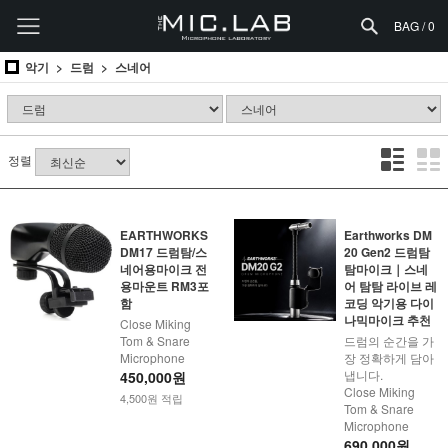
BAG /
0
악기
드럼
스네어
정렬
EARTHWORKS
Earthworks DM
DM17 드럼탐/스
20 Gen2 드럼탐
네어용마이크 전
탐마이크｜스네
용마운트 RM3포
어 탐탐 라이브 레
함
코딩 악기용 다이
나믹마이크 추천
Close Miking
Tom & Snare
드럼의 순간을 가
Microphone
장 정확하게 담아
냅니다.
450,000원
Close Miking
4,500원 적립
Tom & Snare
Microphone
690,000원