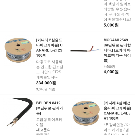
라 색상이 임의로
배송될 수 있습니
다. 구매전 꼭 색
상 확인해주세요!
5,000원
[카나레 2심쉴드
MOGAMI 2549
마이크케이블] C
[m단위로 판매합
ANARE L-2T2S
니다.] [모가미 마
100M
이크/악기용 케이
블]
다용도로 사용되
는 견고한 편조쉴
4,500원
4,000원
드 타입의 2T2S
케이블입니다.
334,000원
3,340원 적립
BELDEN 8412
[카나레 4심 배선
[M단위로 판매가
용/마이크케이블]
능]
CANARE L-4E5
AT 100M
고급형 마이크케
이블
4P 장비연결 / 마
재고문의
이크 케이블 / 범
80원 적립
용 2심쉴드선에