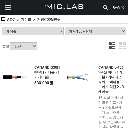
BAG /
0
ACC
케이블
커팅/100M단위
정렬
CANARE GS6[1
CANARE L-4E6
00M] [기타용 악
S 4심 마이크 케
기케이블]
이블 / 카나레 스
타쿼드 케이블 /
530,000원
노이즈 차단 XLR
케이블
4P 장비연결 / 마
이크 케이블 / 범
용 2심쉴드선에
비해 노이즈를
1/10으로 감소시
킬 수 있습니다.수
입사의 상황에 따