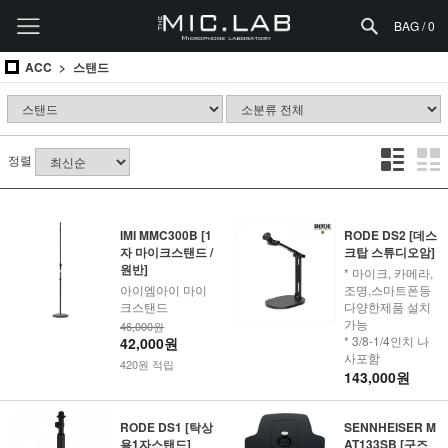
BAG /
0
ACC
스탠드
정렬
IMI MMC300B [1
RODE DS2 [데스
자 마이크스탠드 /
크탑 스튜디오암]
원반]
* 마이크, 카메라,
아이엠아이 마이
조명,스마트폰등
크스탠드
다양한제품 설치
가능
46,000원
* 3/8-1/4인치 나
42,000원
사포함
420원 적립
143,000원
RODE DS1 [탁상
SENNHEISER M
용1자스탠드]
AT133SB [구즈