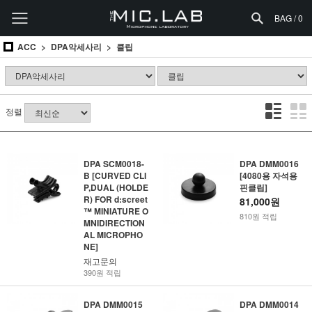
BAG /
0
ACC
DPA악세사리
클립
정렬
DPA SCM0018-
DPA DMM0016
B [CURVED CLI
[4080용 자석용
P,DUAL (HOLDE
핀클립]
R) FOR d:screet
81,000원
™ MINIATURE O
810원 적립
MNIDIRECTION
AL MICROPHO
NE]
재고문의
390원 적립
DPA DMM0015
DPA DMM0014