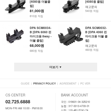
[4080용 더블클
[4080용 클립]
립]
재고문의
81,000원
540원 적립
810원 적립
DPA SCM0034-
DPA SCM0032-
B [DPA 6060 핀
B [DPA 4060 핀
마이크용 8way -
마이크용 더블 클
더블 클립]
립]
68,000원
재고문의
460원 적립
680원 적립
더보기 ▼
GUIDE
|
|
AGREEMENT
|
PC VER
PRIVACY POLICY
CS CENTER
BANK ACCOUNT
02.725.6888
국민 : 019601-04-325210
농협 : 317-0013-4703-01
MON-FRI AM 10:00 - PM18:00
신한 : 110-481-5741-74