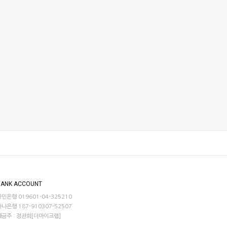
BANK ACCOUNT
국민은행 019601-04-325210
하나은행 187-910307-52507
예금주 : 정관희[더마이크랩]