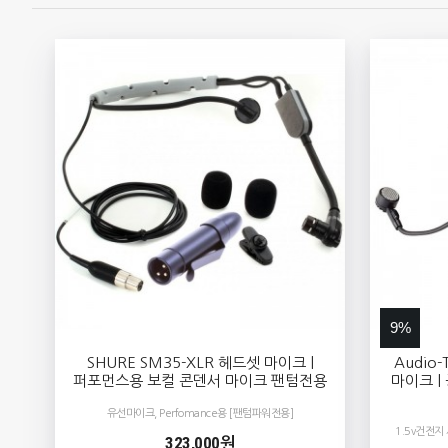
9%
SHURE SM35-XLR 헤드셋 마이크 |
Audio-
퍼포먼스용 보컬 콘덴서 마이크 팬텀전용
마이크 |
유선마이크, Perfomance용 [팬텀파워전용]
1.5v건전지
323,000원