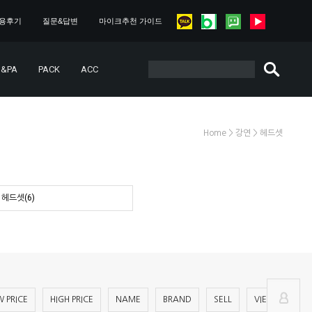
용후기
질문&답변
마이크추천 가이드
&PA
PACK
ACC
>
>
Home
강연
헤드셋
헤드셋(6)
 PRICE
HIGH PRICE
NAME
BRAND
SELL
VIEW