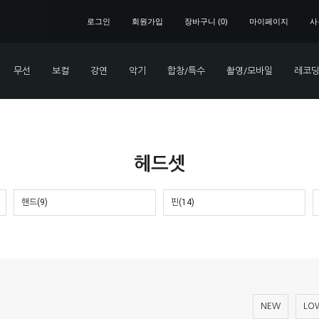
로그인
회원가입
장바구니 (
0
)
마이페이지
사
무선
보컬
강연
악기
합창/특수
촬영/모바일
레코딩
헤드셋
핸드(9)
핀(14)
NEW
LOW