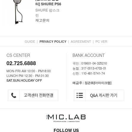
터] SHURE PS6
SHURE 팝스크
린
재고문의
GUIDE
|
|
AGREEMENT
|
PC VER
PRIVACY POLICY
CS CENTER
BANK ACCOUNT
02.725.6888
국민 : 019601-04-325210
농협 : 317-0013-4703-01
MON-FRI AM 10:00 - PM18:00
신한 : 110-481-5741-74
LUNCH PM 12:30 - PM 01:30
SAT.SUN.HOLIDAY OFF
예금주 : 정관희[더마이크랩]
FOLLOW US