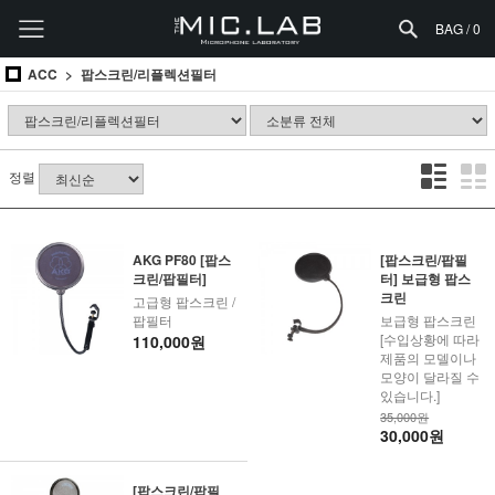
BAG /
0
ACC
팝스크린/리플렉션필터
정렬
AKG PF80 [팝스
[팝스크린/팝필
크린/팝필터]
터] 보급형 팝스
크린
고급형 팝스크린 /
팝필터
보급형 팝스크린
[수입상황에 따라
110,000원
제품의 모델이나
모양이 달라질 수
있습니다.]
35,000원
30,000원
[팝스크린/팝필