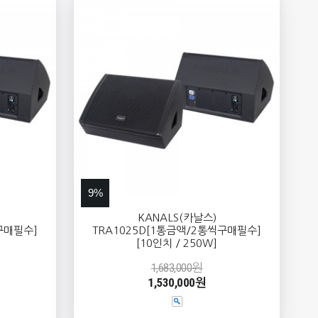
9%
KANALS(카날스)
구매필수]
TRA1025D[1통금액/2통씩구매필수]
[10인치 / 250W]
1,683,000원
1,530,000원