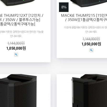
8%
E THUMP212XT [12인치 /
MACKIE THUMP215 [15인
 / 350W / 블루투스가능]
/ 350W][1통금액/2통씩
1통금액/2통씩구매가능]
이전에 경험해보지못한 강력한사운드와 편
험해보지못한 강력한사운드와 편리한 기능을
만나보세요.
만나보세요.
1,144,000원
1,144,000원
1,050,000원
1,050,000원