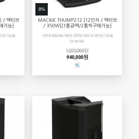
8%
치 / 액티브
MACKIE THUMP212 [12인치 / 액티브
구매가능]
/ 350W][1통금액/2통씩구매가능]
리한 기능을
이전에 경험해보지못한 강력한사운드와 편리한 기능을
만나보세요.
1,023,000원
940,000원