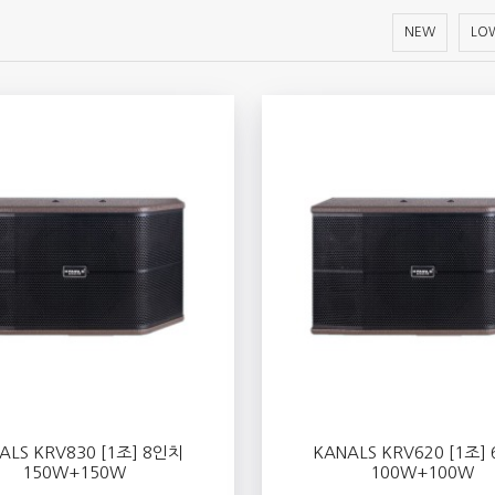
NEW
LOW
ALS KRV830 [1조] 8인치
KANALS KRV620 [1조]
150W+150W
100W+100W