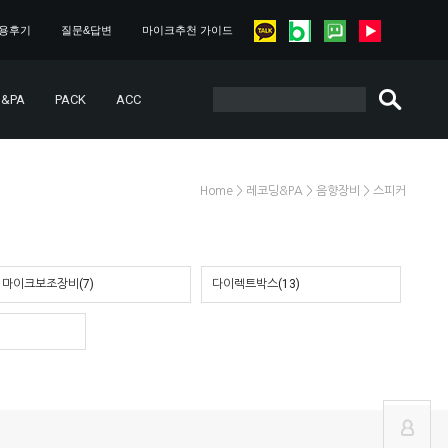
용후기
질문&답변
마이크추천 가이드
&PA
PACK
ACC
>
>
>
Home
레코딩&PA
음향장비
스피커
마이크보조장비(7)
다이렉트박스(13)