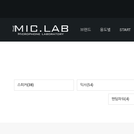
브랜드
용도별
START
스피커(38)
믹서(54)
팬텀파워(4)