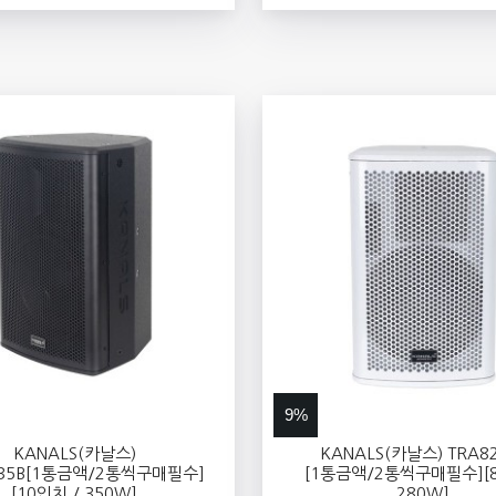
9%
KANALS(카날스)
KANALS(카날스) TRA8
035B[1통금액/2통씩구매필수]
[1통금액/2통씩구매필수][8
[10인치 / 350W]
280W]