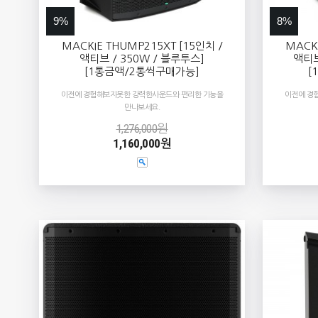
9%
8%
MACKIE THUMP215XT [15인치 /
MACKI
액티브 / 350W / 블루투스]
액티브
[1통금액/2통씩구매가능]
[
이전에 경험해보지못한 강력한사운드와 편리한 기능을
이전에 경
만나보세요.
1,276,000원
1,160,000원