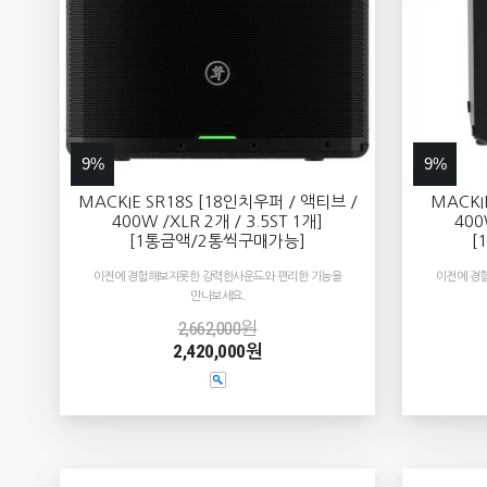
9%
9%
MACKIE SR18S [18인치우퍼 / 액티브 /
MACKI
400W /XLR 2개 / 3.5ST 1개]
400
[1통금액/2통씩구매가능]
[
이전에 경험해보지못한 강력한사운드와 편리한 기능을
이전에 경
만나보세요.
2,662,000원
2,420,000원