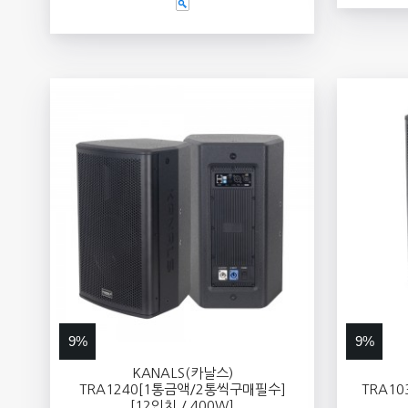
9%
9%
KANALS(카날스)
TRA1240[1통금액/2통씩구매필수]
TRA1
[12인치 / 400W]