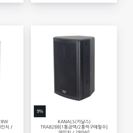
9%
28W
KANALS(카날스)
인치 /
TRA828B[1통금액/2통씩구매필수]
[8인치 / 280W]