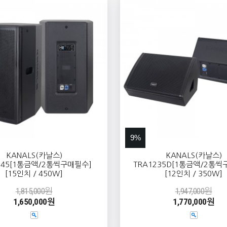
9%
KANALS(카날스)
KANALS(카날스)
545[1통금액/2통씩구매필수]
TRA1235D[1통금액/2통씩
[15인치 / 450W]
[12인치 / 350W]
1,815,000원
1,947,000원
1,650,000원
1,770,000원