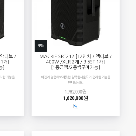
9%
/ 액티브 /
MACKIE SRT212 [12인치 / 액티브 /
 1개]
400W /XLR 2개 / 3.5ST 1개]
능]
[1통금액/2통씩구매가능]
리한 기능을
이전에 경험해보지못한 강력한사운드와 편리한 기능을
만나보세요.
1,782,000원
1,620,000원