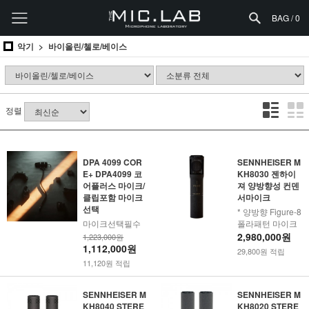
BAG /
0
악기
바이올린/첼로/베이스
정렬
DPA 4099 COR
SENNHEISER M
E+ DPA4099 코
KH8030 젠하이
어플러스 마이크/
져 양방향성 컨덴
클립포함 마이크
서마이크
선택
* 양방향 Figure-8
마이크선택필수
폴라패턴 마이크
2,980,000원
1,223,000원
1,112,000원
29,800원 적립
11,120원 적립
SENNHEISER M
SENNHEISER M
KH8040 STERE
KH8020 STERE