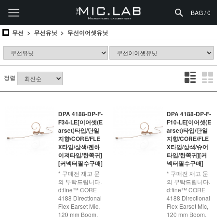
BAG /
0
무선
무선유닛
무선이어셋유닛
정렬
DPA 4188-DP-F-
DPA 4188-DP-F-
F34-LE[이어셋(E
F10-LE[이어셋(E
arset)타입/단일
arset)타입/단일
지향/CORE/FLE
지향/CORE/FLE
X타입/살색/젠하
X타입/살색/슈어
이져타입/한쪽귀]
타입/한쪽귀][커
[커넥터필수구매]
넥터필수구매]
* 구매전 재고 문
* 구매전 재고 문
의 부탁드립니다.
의 부탁드립니다.
d:fine™ CORE
d:fine™ CORE
4188 Directional
4188 Directional
Flex Earset Mic,
Flex Earset Mic,
120 mm Boom,
120 mm Boom,