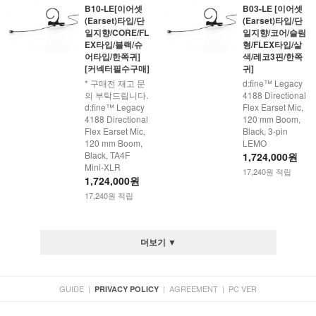
B10-LE[이어셋
B03-LE [이어셋
(Earset)타입/단
(Earset)타입/단
일지향/CORE/FL
일지향/코어/슬림
EX타입/블랙/슈
형/FLEX타입/살
어타입/한쪽귀]
색/레코3핀/한쪽
[커넥터필수구매]
귀]
* 구매전 재고 문
d:fine™ Legacy
의 부탁드립니다.
4188 Directional
d:fine™ Legacy
Flex Earset Mic,
4188 Directional
120 mm Boom,
Flex Earset Mic,
Black, 3-pin
120 mm Boom,
LEMO
Black, TA4F
1,724,000원
Mini-XLR
17,240원 적립
1,724,000원
17,240원 적립
더보기 ▼
GUIDE
|
|
AGREEMENT
|
PC VER
PRIVACY POLICY