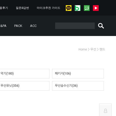
용후기
질문&답변
마이크추천 가이드
&PA
PACK
ACC
>
>
Home
무선
핸드
악기(180)
패키지(106)
무선유닛(356)
무선송수신기(36)