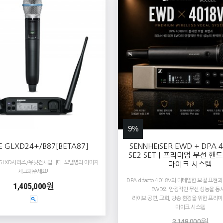
9%
E GLXD24+/B87[BETA87]
SENNHEISER EWD + DPA 4
SE2 SET｜프리미엄 무선 핸
GLXD시리즈/유닛전체입니다. 모델명과 이미지
마이크 시스템
체크해주세요!
DPA d:facto 4018V의 디테일한 보컬 표현과 
1,405,000원
EWD의 안정적인 무선 성능을 동
라이브 공연, 교회, 방송 환경을 위한 프리미
마이크 시스템
3,148,000원