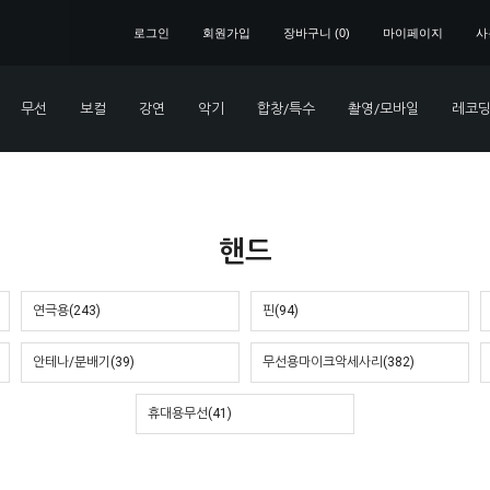
로그인
회원가입
장바구니 (
0
)
마이페이지
사
무선
보컬
강연
악기
합창/특수
촬영/모바일
레코딩
핸드
연극용(243)
핀(94)
안테나/분배기(39)
무선용마이크악세사리(382)
휴대용무선(41)