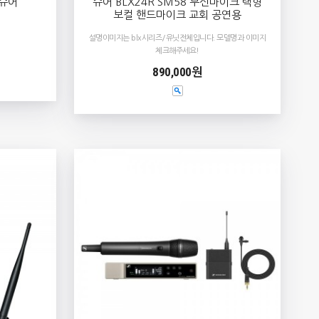
[슈어
슈어 BLX24R SM58 무선마이크 랙형
보컬 핸드마이크 교회 공연용
설명이미지는 blx시리즈/유닛전체입니다. 모델명과 이미지
체크해주세요!
890,000원