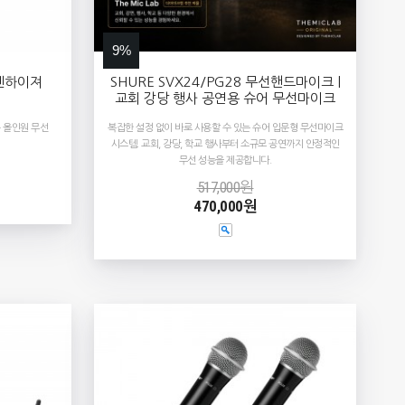
9%
 젠하이져
SHURE SVX24/PG28 무선핸드마이크 |
교회 강당 행사 공연용 슈어 무선마이크
 올인원 무선
복잡한 설정 없이 바로 사용할 수 있는 슈어 입문형 무선마이크
시스템. 교회, 강당, 학교 행사부터 소규모 공연까지 안정적인
무선 성능을 제공합니다.
517,000원
470,000원