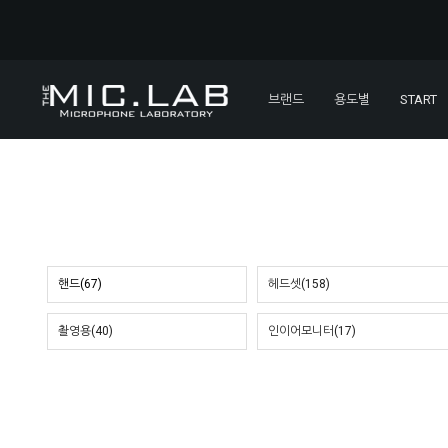
브랜드
용도별
START
핸드(67)
헤드셋(158)
촬영용(40)
인이어모니터(17)