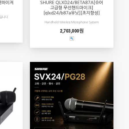
 젠하이져
SHURE QLXD24/BETA87A[슈어
고급형 무선핸드마이크]
[qlxd24/b87a유닛][초지향성]
입니다.
Handheld Wireless Microphone System
2,703,000원